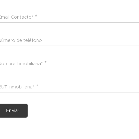
Email Contacto*
Número de teléfono
Nombre Inmobiliaria*
RUT Inmobiliaria*
Enviar